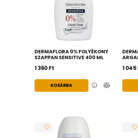
DERMAFLORA 0% FOLYÉKONY
DERM
SZAPPAN SENSITIVE 400 ML
ARGAN
1 360
Ft
1 045
KOSÁRBA