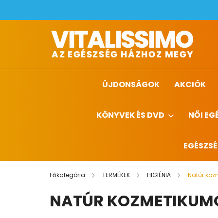
ÚJDONSÁGOK
AKCIÓK
KÖNYVEK ÉS DVD
NŐI EG
EGÉSZS
Főkategória
TERMÉKEK
HIGIÉNIA
Natúr koz
NATÚR KOZMETIKUM