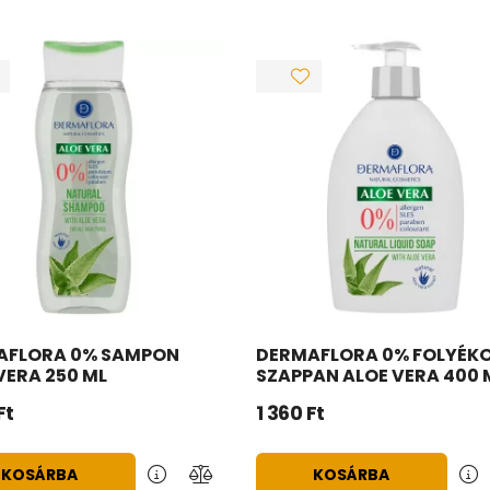
AFLORA 0% SAMPON
DERMAFLORA 0% FOLYÉK
VERA 250 ML
SZAPPAN ALOE VERA 400 
Ft
1 360
Ft
KOSÁRBA
KOSÁRBA