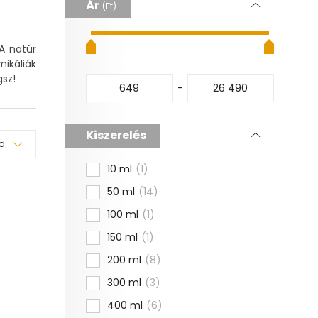
Ár
(Ft)
A natúr
ikáliák
gsz!
Kiszerelés
10 ml
1
50 ml
14
100 ml
1
150 ml
1
200 ml
8
300 ml
3
400 ml
6