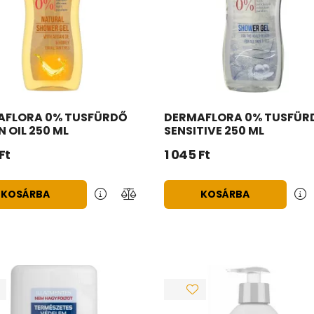
AFLORA 0% TUSFÜRDŐ
DERMAFLORA 0% TUSFÜR
 OIL 250 ML
SENSITIVE 250 ML
Ft
1 045
Ft
KOSÁRBA
KOSÁRBA