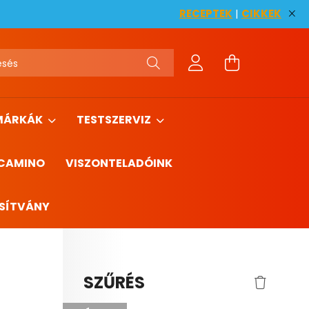
RECEPTEK
|
CIKKEK
MÁRKÁK
TESTSZERVIZ
 CAMINO
VISZONTELADÓINK
SÍTVÁNY
SZŰRÉS