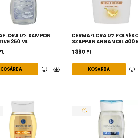
AFLORA 0% SAMPON
DERMAFLORA 0% FOLYÉK
TIVE 250 ML
SZAPPAN ARGAN OIL 400 
Ft
1 360
Ft
KOSÁRBA
KOSÁRBA