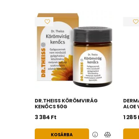
DR.THEISS KÖRÖMVIRÁG
DERM
KENŐCS 50G
ALOE 
3 384
Ft
1 285
KOSÁRBA