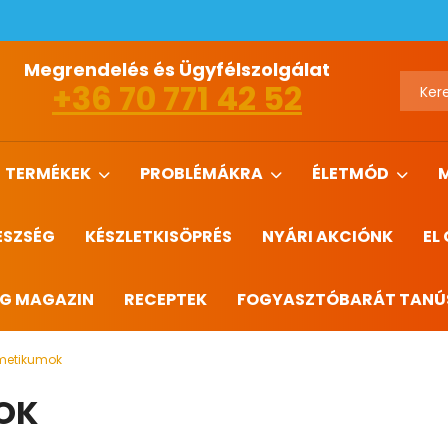
Megrendelés és Ügyfélszolgálat
+36 70 771 42 52
TERMÉKEK
PROBLÉMÁKRA
ÉLETMÓD
ÉSZSÉG
KÉSZLETKISÖPRÉS
NYÁRI AKCIÓNK
EL
ÉG MAGAZIN
RECEPTEK
FOGYASZTÓBARÁT TANÚ
metikumok
OK