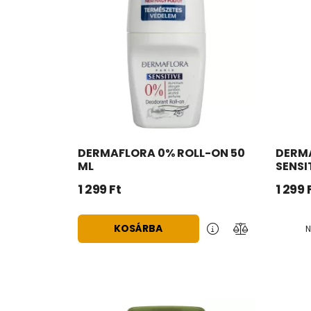
DERMAFLORA 0% ROLL-ON 50
DERMA
ML
SENSI
1 299
Ft
1 299
KOSÁRBA
N