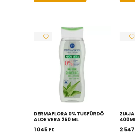
DERMAFLORA 0% TUSFÜRDŐ
ZIAJA
ALOE VERA 250 ML
400M
1 045
Ft
2 547