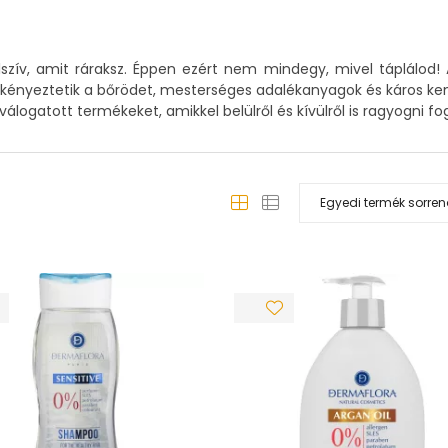
zív, amit ráraksz. Éppen ezért nem mindegy, mivel táplálod! 
kényeztetik a bőrödet, mesterséges adalékanyagok és káros kem
válogatott termékeket, amikkel belülről és kívülről is ragyogni fo