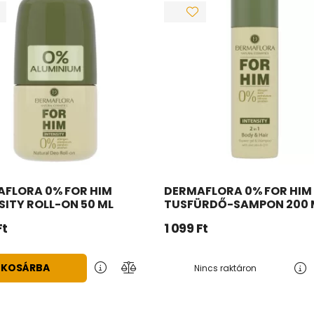
FLORA 0% FOR HIM
DERMAFLORA 0% FOR HIM
SITY ROLL-ON 50 ML
TUSFÜRDŐ-SAMPON 200 
Ft
1 099
Ft
KOSÁRBA
Nincs raktáron