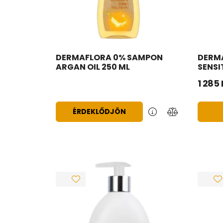
DERMAFLORA 0% SAMPON
DERM
ARGAN OIL 250 ML
SENSI
1 285
ÉRDEKLŐDJÖN