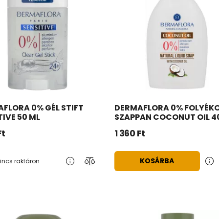
FLORA 0% GÉL STIFT
DERMAFLORA 0% FOLYÉK
TIVE 50 ML
SZAPPAN COCONUT OIL 4
ML
Ft
1 360
Ft
KOSÁRBA
incs raktáron